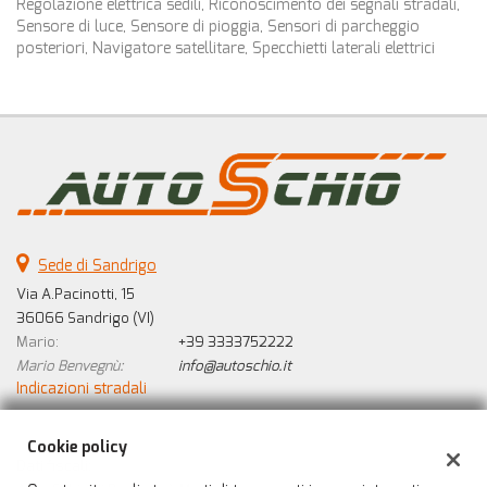
Regolazione elettrica sedili, Riconoscimento dei segnali stradali,
Salva
Sensore di luce, Sensore di pioggia, Sensori di parcheggio
le
posteriori, Navigatore satellitare, Specchietti laterali elettrici
impostazioni
Sede di Sandrigo
Via A.Pacinotti, 15
36066 Sandrigo (VI)
Mario:
+39 3333752222
Mario Benvegnù:
info@autoschio.it
Indicazioni stradali
Cookie policy
Dati fiscali: