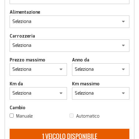
tracciamento
che
Alimentazione
adottiamo
per
offrire
le
Carrozzeria
funzionalità
e
svolgere
le
Prezzo massimo
Anno da
attività
di
seguito
descritte.
Km da
Km massimo
Per
ottenere
maggiori
informazioni
Cambio
sull'utilità
Manuale
Automatico
e
sul
funzionamento
1 VEICOLO DISPONIBILE
di