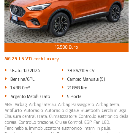
tta
ti
empre
Cookie necessari
ilitato
Cookie delle preferenze
16.500 Euro
Cookie per il miglioramento dell'esperienza utente
MG ZS 1.5 VTi-tech Luxury
Usato, 12/2024
78 KW/106 CV
Cookie analitici
Benzina/GPL
Cambio Manuale (5)
Cookie di marketing
1.498 Cm³
21.858 Km
Argento Metallizzato
5 Porte
ABS, Airbag, Airbag laterali, Airbag Passeggero, Airbag testa,
Leggi
Antifurto, Autoradio, Autoradio digitale, Bluetooth, Cerchi in lega,
la
Chiusura centralizzata, Climatizzatore, Controllo elettronico della
cookie
corsia, Controllo trazione, Cruise Control, ESP, Fari LED,
policy
Fendinebbia, Immobilizzatore elettronico, Interni in pelle,