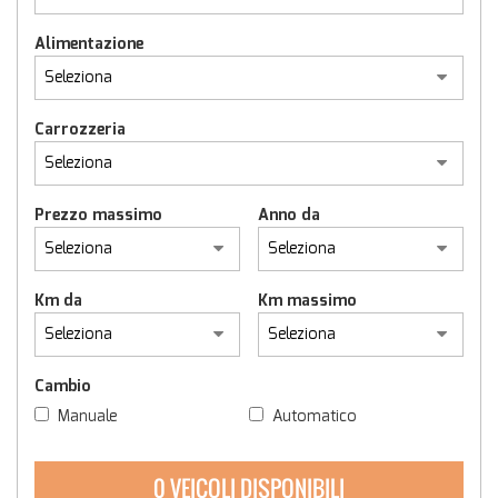
tracciamento
che
Alimentazione
adottiamo
per
offrire
le
Carrozzeria
funzionalità
e
svolgere
le
Prezzo massimo
Anno da
attività
di
seguito
descritte.
Km da
Km massimo
Per
ottenere
maggiori
informazioni
Cambio
sull'utilità
Manuale
Automatico
e
sul
funzionamento
0 VEICOLI DISPONIBILI
di