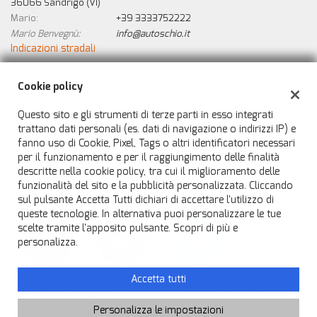
36066 Sandrigo (VI)
Salva
Mario:
+39 3333752222
le
Mario Benvegnù:
info@autoschio.it
impostazioni
Indicazioni stradali
Cookie policy
Dati fiscali:
Questo sito e gli strumenti di terze parti in esso integrati
Auto Schio di Benvegnù Mario
trattano dati personali (es. dati di navigazione o indirizzi IP) e
Via A. Pacinotti, 15, 36066, Sandrigo
fanno uso di Cookie, Pixel, Tags o altri identificatori necessari
C.F/P.IVA:
IT04470310246
per il funzionamento e per il raggiungimento delle finalità
Registro delle imprese:
VI
descritte nella cookie policy, tra cui il miglioramento delle
funzionalità del sito e la pubblicità personalizzata. Cliccando
sul pulsante Accetta Tutti dichiari di accettare l'utilizzo di
queste tecnologie. In alternativa puoi personalizzare le tue
scelte tramite l'apposito pulsante. Scopri di più e
personalizza.
Accetta tutti
Copyright © 2026 GestionaleAuto.com S.r.l., Tutti i diritti riservati
-
Leggi l'informativa sulla privacy
-
Cookie Policy
Personalizza le impostazioni
Sito creato da:
GestionaleAuto.com