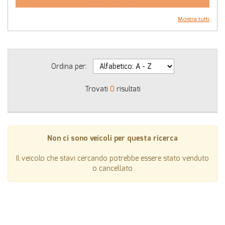
questi
strumenti
Mostra tutti
di
tracciamento
si
rimanda
Ordina per:
alla
cookie
Trovati
0
risultati
policy.
Puoi
rivedere
e
modificare
Non ci sono veicoli per questa ricerca
le
tue
Il veicolo che stavi cercando potrebbe essere stato venduto
scelte
o cancellato
in
qualsiasi
momento.