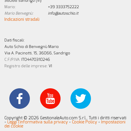
36066 Sandrigo (VI)
questi
Mario:
+39 3333752222
strumenti
Mario Benvegnù:
info@autoschio.it
di
Indicazioni stradali
tracciamento
si
rimanda
alla
Dati fiscali:
cookie
Auto Schio di Benvegnù Mario
policy.
Via A. Pacinotti, 15, 36066, Sandrigo
Puoi
C.F/P.IVA:
IT04470310246
rivedere
Registro delle imprese:
VI
e
modificare
le
tue
scelte
in
qualsiasi
momento.
Copyright © 2026 GestionaleAuto.com S.r.l., Tutti i diritti riservati
-
Leggi l'informativa sulla privacy
-
Cookie Policy
-
Impostazioni
dei cookie