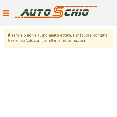
HOME
Le
tue
preferenze
LISTA VEICOLI
di
consenso
Il servizio non è al momento attivo.
Per favore, contatta
ACQUISTIAMO USATO
Il
GestionaleAuto.com per ulteriori informazioni.
seguente
pannello
SERVIZI
ti
consente
di
ASSISTENZA
esprimere
le
tue
CONTATTI
preferenze
di
consenso
NEWS
alle
tecnologie
di