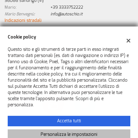
36066 Sandrigo (VI)
questi
Mario:
+39 3333752222
strumenti
Mario Benvegnù:
info@autoschio.it
di
Indicazioni stradali
tracciamento
si
rimanda
Cookie policy
alla
Dati fiscali:
cookie
Questo sito e gli strumenti di terze parti in esso integrati
Auto Schio di Benvegnù Mario
policy.
trattano dati personali (es. dati di navigazione o indirizzi IP) e
Via A. Pacinotti, 15, 36066, Sandrigo
Puoi
fanno uso di Cookie, Pixel, Tags o altri identificatori necessari
C.F/P.IVA:
IT04470310246
rivedere
per il funzionamento e per il raggiungimento delle finalità
Registro delle imprese:
VI
e
descritte nella cookie policy, tra cui il miglioramento delle
modificare
funzionalità del sito e la pubblicità personalizzata. Cliccando
le
sul pulsante Accetta Tutti dichiari di accettare l'utilizzo di
tue
queste tecnologie. In alternativa puoi personalizzare le tue
scelte
scelte tramite l'apposito pulsante. Scopri di più e
in
personalizza.
qualsiasi
momento.
Accetta tutti
Copyright © 2026 GestionaleAuto.com S.r.l., Tutti i diritti riservati
-
Leggi l'informativa sulla privacy
-
Cookie Policy
Personalizza le impostazioni
Sito creato da:
GestionaleAuto.com