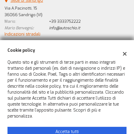
Sede di Sandrigo
Via A.Pacinotti, 15
36066 Sandrigo (VI)
Mario:
+39 3333752222
Mario Benvegnù:
info@autoschio.it
Indicazioni stradali
Cookie policy
Dati fiscali:
Auto Schio di Benvegnù Mario
Questo sito e gli strumenti di terze parti in esso integrati
trattano dati personali (es. dati di navigazione o indirizzi IP) e
Via A. Pacinotti, 15, 36066, Sandrigo
fanno uso di Cookie, Pixel, Tags o altri identificatori necessari
C.F/P.IVA:
IT04470310246
per il funzionamento e per il raggiungimento delle finalità
Registro delle imprese:
VI
descritte nella cookie policy, tra cui il miglioramento delle
funzionalità del sito e la pubblicità personalizzata. Cliccando
sul pulsante Accetta Tutti dichiari di accettare l'utilizzo di
queste tecnologie. In alternativa puoi personalizzare le tue
scelte tramite l'apposito pulsante. Scopri di più e
personalizza.
Accetta tutti