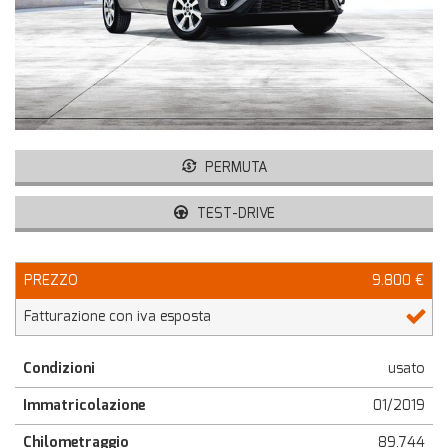
tracciamento
che
adottiamo
per
offrire
le
funzionalità
e
svolgere
PERMUTA
le
attività
TEST-DRIVE
di
seguito
descritte.
PREZZO
9.800 €
Per
ottenere
Fatturazione con iva esposta
maggiori
informazioni
sull'utilità
Condizioni
usato
e
Immatricolazione
01/2019
sul
funzionamento
Chilometraggio
89.744
di