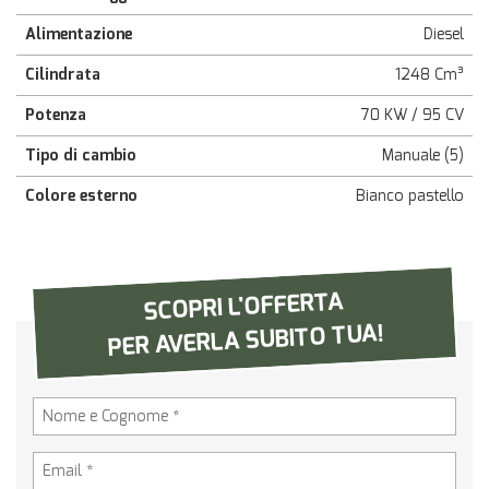
questi
Alimentazione
Diesel
strumenti
di
Cilindrata
1248 Cm³
tracciamento
si
Potenza
70 KW / 95 CV
rimanda
alla
Tipo di cambio
Manuale (5)
cookie
policy.
Colore esterno
Bianco pastello
Puoi
rivedere
e
modificare
SCOPRI L'OFFERTA
le
tue
PER AVERLA SUBITO TUA!
scelte
in
qualsiasi
momento.