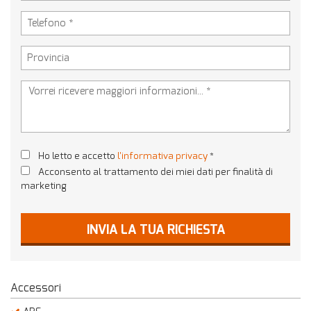
tta
ti
empre
Cookie necessari
ilitato
Cookie delle preferenze
Cookie per il miglioramento dell'esperienza utente
Ho letto e accetto
l'informativa privacy
*
Cookie analitici
Acconsento al trattamento dei miei dati per finalità di
marketing
Cookie di marketing
INVIA LA TUA RICHIESTA
Leggi
la
cookie
Accessori
policy