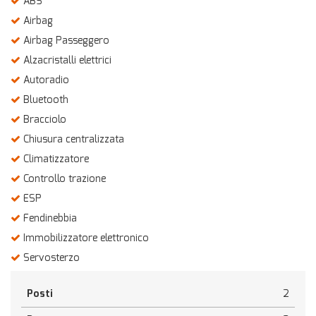
ABS
Salva
Airbag
le
Airbag Passeggero
impostazioni
Alzacristalli elettrici
Autoradio
Bluetooth
Bracciolo
Chiusura centralizzata
Climatizzatore
Controllo trazione
ESP
Fendinebbia
Immobilizzatore elettronico
Servosterzo
Posti
2