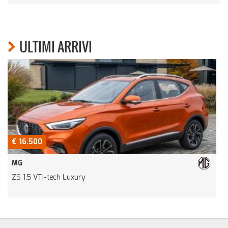
ULTIMI ARRIVI
€ 16.500
MG
ZS 1.5 VTi-tech Luxury
P