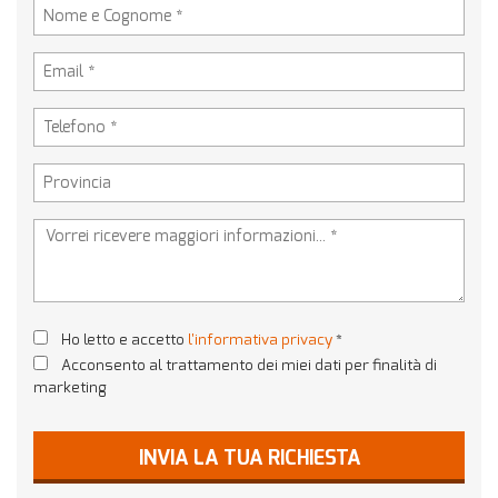
tta
ti
empre
Cookie necessari
ilitato
Cookie delle preferenze
Cookie per il miglioramento dell'esperienza utente
Cookie analitici
Cookie di marketing
Ho letto e accetto
l'informativa privacy
*
Acconsento al trattamento dei miei dati per finalità di
marketing
Leggi
la
cookie
INVIA LA TUA RICHIESTA
policy