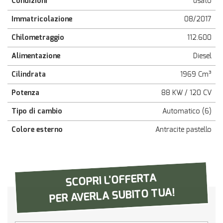
Condizioni
usato
questi
Immatricolazione
strumenti
08/2017
di
Chilometraggio
112.600
tracciamento
si
Alimentazione
Diesel
rimanda
alla
Cilindrata
1969 Cm³
cookie
policy.
Potenza
88 KW / 120 CV
Puoi
rivedere
Tipo di cambio
Automatico (6)
e
modificare
Colore esterno
Antracite pastello
le
tue
scelte
in
SCOPRI L'OFFERTA
qualsiasi
momento.
PER AVERLA SUBITO TUA!