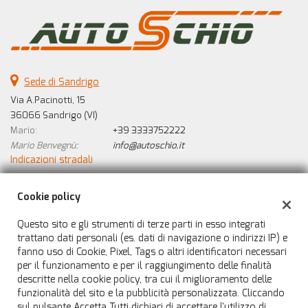
Sede di Sandrigo
Via A.Pacinotti, 15
36066 Sandrigo (VI)
Mario:
+39 3333752222
Mario Benvegnù:
info@autoschio.it
Indicazioni stradali
Cookie policy
Dati fiscali:
Questo sito e gli strumenti di terze parti in esso integrati
Auto Schio di Benvegnù Mario
trattano dati personali (es. dati di navigazione o indirizzi IP) e
Via A. Pacinotti, 15, 36066, Sandrigo
fanno uso di Cookie, Pixel, Tags o altri identificatori necessari
C.F/P.IVA:
IT04470310246
per il funzionamento e per il raggiungimento delle finalità
Registro delle imprese:
VI
descritte nella cookie policy, tra cui il miglioramento delle
funzionalità del sito e la pubblicità personalizzata. Cliccando
sul pulsante Accetta Tutti dichiari di accettare l'utilizzo di