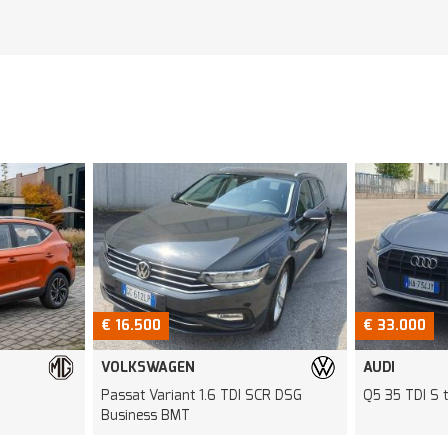
€ 33.000
€ 12.500
AUDI
AUDI
CR DSG
Q5 35 TDI S tronic Business
A3 SPB 1.6 TD