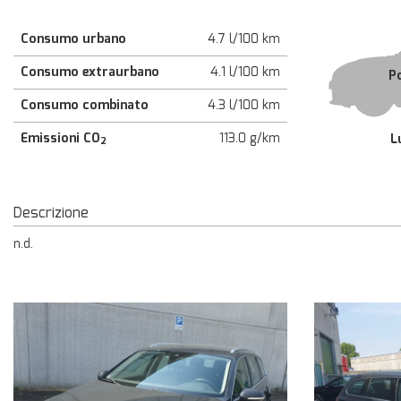
tta
ti
Consumo urbano
4.7 l/100 km
Consumo extraurbano
4.1 l/100 km
P
empre
Cookie necessari
Consumo combinato
4.3 l/100 km
ilitato
Emissioni CO
113.0 g/km
L
2
Cookie delle preferenze
Cookie per il miglioramento dell'esperienza utente
Descrizione
Cookie analitici
n.d.
Cookie di marketing