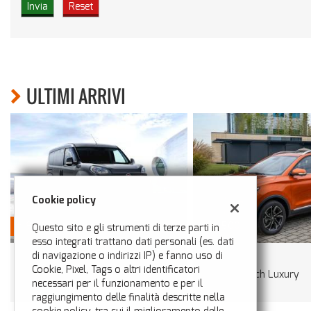
ULTIMI ARRIVI
Cookie policy
€ 16.500
€ 16.500
Questo sito e gli strumenti di terze parti in
esso integrati trattano dati personali (es. dati
MG
VOLKSWAGEN
di navigazione o indirizzi IP) e fanno uso di
Cookie, Pixel, Tags o altri identificatori
ZS 1.5 VTi-tech Luxury
Passat Variant 1.6 TDI S
necessari per il funzionamento e per il
Business BMT
raggiungimento delle finalità descritte nella