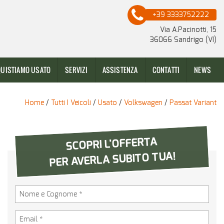
+39 3333752222
Via A.Pacinotti, 15
36066 Sandrigo (VI)
UISTIAMO USATO
SERVIZI
ASSISTENZA
CONTATTI
NEWS
Home
/
Tutti I Veicoli
/
Usato
/
Volkswagen
/
Passat Variant
SCOPRI L'OFFERTA
PER AVERLA SUBITO TUA!