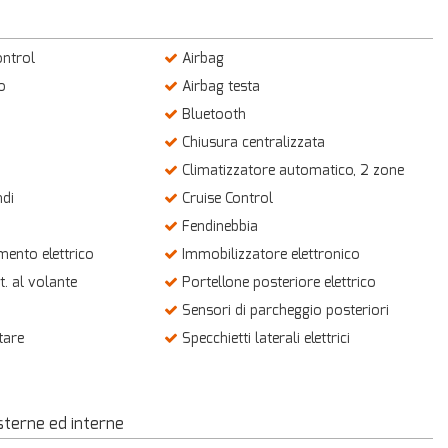
ontrol
Airbag
o
Airbag testa
Bluetooth
Chiusura centralizzata
Climatizzatore automatico, 2 zone
ndi
Cruise Control
Fendinebbia
mento elettrico
Immobilizzatore elettronico
. al volante
Portellone posteriore elettrico
Sensori di parcheggio posteriori
tare
Specchietti laterali elettrici
sterne ed interne