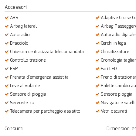
questi
Accessori
strumenti
ABS
Adaptive Cruise C
di
tracciamento
Airbag laterali
Airbag Passegger
si
Autoradio
Autoradio digitale
rimanda
alla
Bracciolo
Cerchi in lega
cookie
Chiusura centralizzata telecomandata
Climatizzatore
policy.
Controllo trazione
Cronologia taglia
Puoi
rivedere
ESP
Fari LED
e
Frenata d'emergenza assistita
Freno di staziona
modificare
le
Leve al volante
Palette cambio aut
tue
Sensore di pioggia
Sensore pioggia
scelte
Servosterzo
Navigatore satelli
in
qualsiasi
Telecamera per parcheggio assistito
Vetri oscurati
momento.
Consumi
Dimensioni e