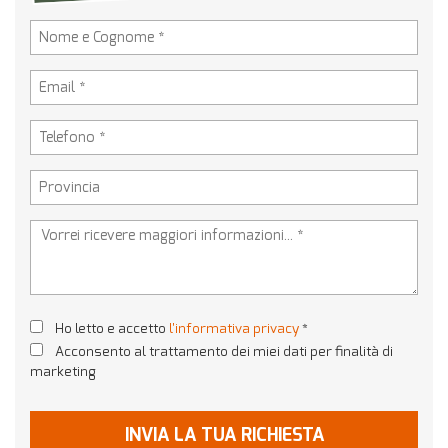
tta
ti
empre
Cookie necessari
ilitato
Cookie delle preferenze
Cookie per il miglioramento dell'esperienza utente
Cookie analitici
Cookie di marketing
Ho letto e accetto
l'informativa privacy
*
Acconsento al trattamento dei miei dati per finalità di
Leggi
marketing
la
cookie
policy
INVIA LA TUA RICHIESTA