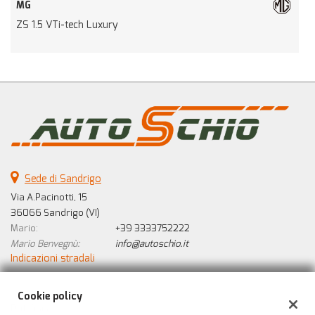
MG
ZS 1.5 VTi-tech Luxury
P
Sede di Sandrigo
Via A.Pacinotti, 15
36066 Sandrigo (VI)
Mario:
+39 3333752222
Mario Benvegnù:
info@autoschio.it
Indicazioni stradali
Cookie policy
Dati fiscali: