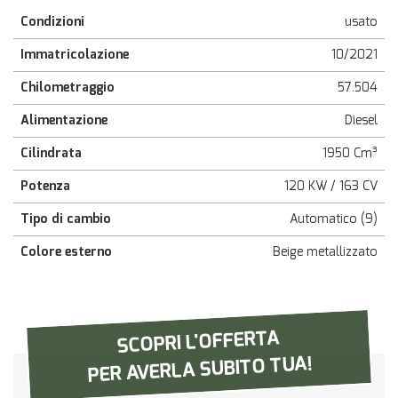
questi
Condizioni
usato
strumenti
di
Immatricolazione
10/2021
tracciamento
Chilometraggio
si
57.504
rimanda
Alimentazione
Diesel
alla
cookie
Cilindrata
1950 Cm³
policy.
Puoi
Potenza
120 KW / 163 CV
rivedere
e
Tipo di cambio
Automatico (9)
modificare
le
Colore esterno
Beige metallizzato
tue
scelte
in
qualsiasi
SCOPRI L'OFFERTA
momento.
PER AVERLA SUBITO TUA!