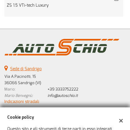
ZS 1.5 VTi-tech Luxury
P
Sede di Sandrigo
Via A.Pacinotti, 15
36066 Sandrigo (VI)
Mario:
+39 3333752222
Mario Benvegnù:
info@autoschio.it
Indicazioni stradali
Cookie policy
Dati fiscali:
Questo sito e gli strumenti di terze parti in esso integrati
Auto Schio di Benvegnù Mario