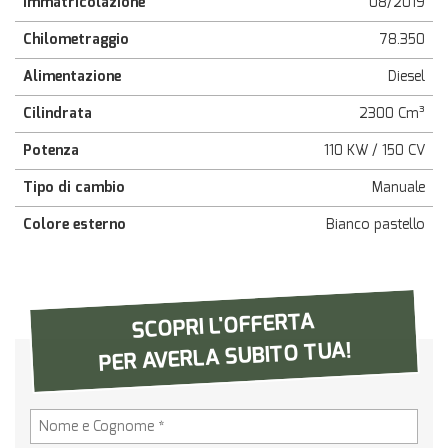
Immatricolazione
08/2019
questi
strumenti
Chilometraggio
78.350
di
Alimentazione
Diesel
tracciamento
si
Cilindrata
2300 Cm³
rimanda
alla
Potenza
110 KW / 150 CV
cookie
policy.
Tipo di cambio
Manuale
Puoi
rivedere
Colore esterno
Bianco pastello
e
modificare
le
tue
SCOPRI L'OFFERTA
scelte
in
PER AVERLA SUBITO TUA!
qualsiasi
momento.