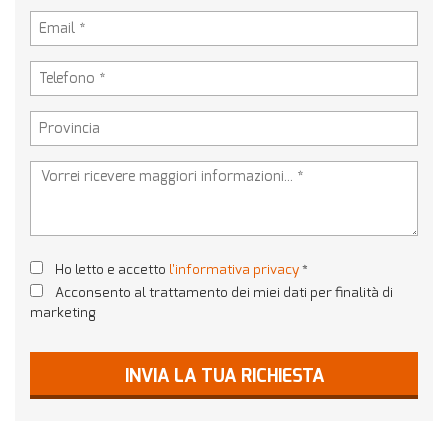
tta
ti
empre
Cookie necessari
ilitato
Cookie delle preferenze
Cookie per il miglioramento dell'esperienza utente
Cookie analitici
Ho letto e accetto
l'informativa privacy
*
Acconsento al trattamento dei miei dati per finalità di
Cookie di marketing
marketing
Leggi
INVIA LA TUA RICHIESTA
la
cookie
policy